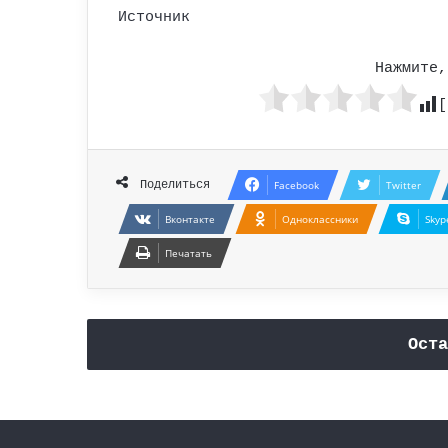
Источник
Нажмите,
[
Поделиться
Facebook
Twitter
Вконтакте
Одноклассники
Skyp
Печатать
Оста