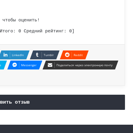
 чтобы оценить!
Итого:
0
Средний рейтинг:
0
]
LinkedIn
Tumblr
Reddit
e
Messenger
Поделиться через электронную почту
вить отзыв