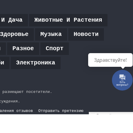
 И Дача
Животные И Растения
Здоровье
Музыка
Новости
я
Разное
Спорт
Здравствуйте!
би
Электроника
Есть
вопросы?
 размещают посетители.
суждения.
аления отзывов
Отправить претензию
Русский