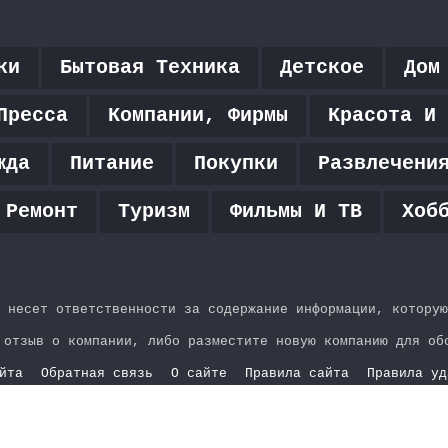
ки
Бытовая Техника
Детское
Дом
Пресса
Компании, Фирмы
Красота И 
жда
Питание
Покупки
Развлечени
 Ремонт
Туризм
Фильмы И ТВ
Хоб
 несет ответственности за содержание информации, которую
 отзыв о компании, либо разместите новую компанию для об
йта
Обратная связь
О сайте
Правила сайта
Правила уд
YouTube
vk.com
Одноклассники
Telegram
WhatsApp
RSS