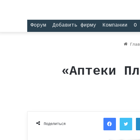
Форум
Добавить фирму
Компании
О 
Глав
«Аптеки Пл
Facebook
Twi
Поделиться