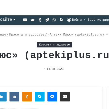
YouTube
vk.com
Одноклассники
Telegram
WhatsApp
RSS
сайте
Войти / Зарегистрир
ная
/
Красота и здоровье
/
«Аптеки Плюс» (aptekiplus.ru) —
Красота и здоровье
юс» (aptekiplus.r
14.08.2023
tter
LinkedIn
Вконтакте
Одноклассники
Skype
Messenger
Поделиться через электронную почту