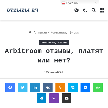
Русский
Войти
Switch
Поиск
М
skin
Главная
/
Компании, фирмы
Компании, фирмы
Arbitroom отзывы, платят
или нет?
09.12.2023
Facebook
Twitter
LinkedIn
Вконтакте
Одноклассники
Skype
Messenger
Wh
Telegram
Viber
Поделиться через электронную почту