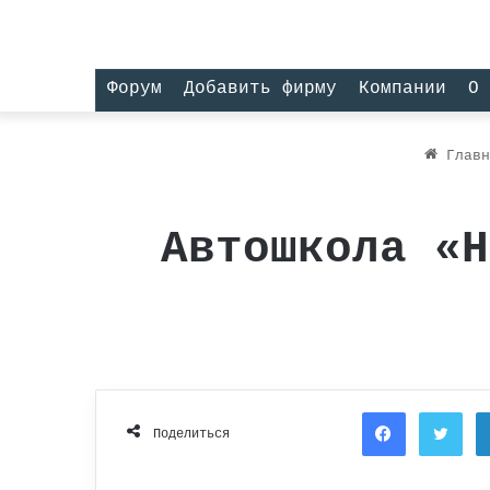
Форум
Добавить фирму
Компании
О 
Главн
Автошкола «Н
Facebook
Twi
Поделиться