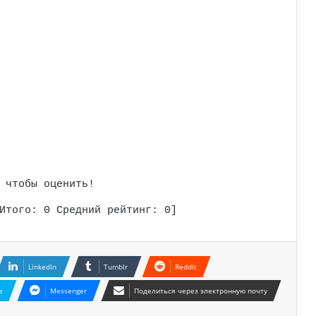
 чтобы оценить!
Итого:
0
Средний рейтинг:
0
]
LinkedIn
Tumblr
Reddit
e
Messenger
Поделиться через электронную почту