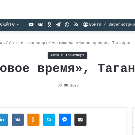
YouTube
vk.com
Одноклассники
Telegram
WhatsApp
RSS
сайте
Войти / Зарегистрир
ая
/
Авто и транспорт
/
Автошкола «Новое время», Таганрог 
Авто и транспорт
овое время», Тага
30.08.2023
tter
LinkedIn
Вконтакте
Одноклассники
Skype
Messenger
Поделиться через электронную почту