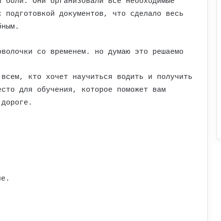
й боли. Они организовали все необходимые
с подготовкой документов, что сделало весь
бным.
оволочки со временем. но думаю это решаемо
 всем, кто хочет научиться водить и получить
есто для обучения, которое поможет вам
 дороге.
ие.