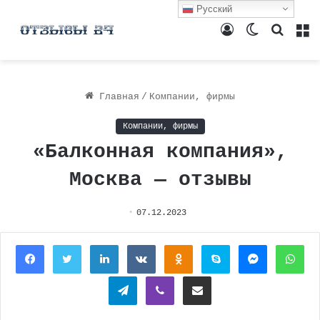
Русский
Войти
Switch
Поиск
М
skin
Главная
/
Компании, фирмы
Компании, фирмы
«Балконная компания»,
Москва — отзывы
07.12.2023
Facebook
Twitter
LinkedIn
Вконтакте
Одноклассники
Skype
Messenger
Wh
Telegram
Viber
Поделиться через электронную почту