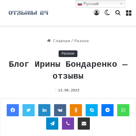
Русский
Войти
Switch
Поиск
М
skin
Главная
/
Разное
Разное
Блог Ирины Бондаренко —
отзывы
13.08.2023
Facebook
Twitter
LinkedIn
Вконтакте
Одноклассники
Skype
Messenger
Wh
Telegram
Viber
Поделиться через электронную почту