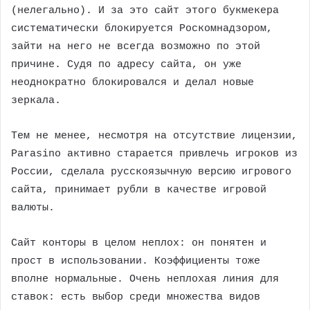
(нелегально). И за это сайт этого букмекера
систематически блокируется Роскомнадзором,
зайти на него не всегда возможно по этой
причине. Судя по адресу сайта, он уже
неоднократно блокировался и делал новые
зеркала.
Тем не менее, несмотря на отсутствие лицензии,
Parasino активно старается привлечь игроков из
России, сделала русскоязычную версию игрового
сайта, принимает рубли в качестве игровой
валюты.
Сайт конторы в целом неплох: он понятен и
прост в использовании. Коэффициенты тоже
вполне нормальные. Очень неплохая линия для
ставок: есть выбор среди множества видов