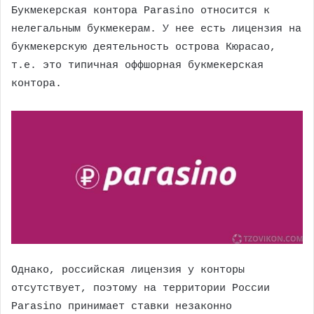
Букмекерская контора Parasino относится к
нелегальным букмекерам. У нее есть лицензия на
букмекерскую деятельность острова Кюрасао,
т.е. это типичная оффшорная букмекерская
контора.
Однако, российская лицензия у конторы
отсутствует, поэтому на территории России
Parasino принимает ставки незаконно