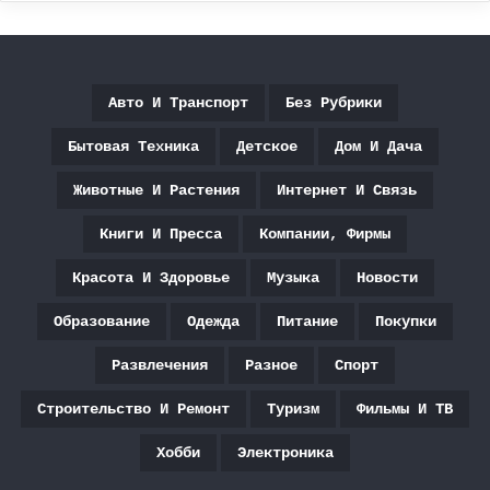
Авто И Транспорт
Без Рубрики
Бытовая Техника
Детское
Дом И Дача
Животные И Растения
Интернет И Связь
Книги И Пресса
Компании, Фирмы
Красота И Здоровье
Музыка
Новости
Образование
Одежда
Питание
Покупки
Развлечения
Разное
Спорт
Строительство И Ремонт
Туризм
Фильмы И ТВ
Хобби
Электроника