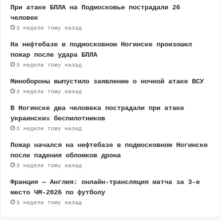
При атаке БПЛА на Подмосковье пострадали 26
человек
3 недели тому назад
На нефтебазе в подмосковном Ногинске произошел
пожар после удара БПЛА
3 недели тому назад
Минобороны выпустило заявление о ночной атаке ВСУ
3 недели тому назад
В Ногинске два человека пострадали при атаке
украинских беспилотников
3 недели тому назад
Пожар начался на нефтебазе в подмосковном Ногинске
после падения обломков дрона
3 недели тому назад
Франция — Англия: онлайн-трансляция матча за 3-е
место ЧМ-2026 по футболу
3 недели тому назад