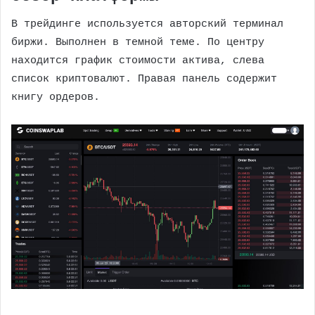
В трейдинге используется авторский терминал
биржи. Выполнен в темной теме. По центру
находится график стоимости актива, слева
список криптовалют. Правая панель содержит
книгу ордеров.