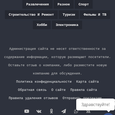
Развлечения
Разное
Спорт
Строительство И Ремонт
Туризм
Фильмы И ТВ
Хобби
Электроника
Администрация сайта не несет ответственности за
содержание информации, которую размещают посетители.
Оставьте отзыв о компании, либо разместите новую
компанию для обсуждения.
Политика конфиденциальности
Карта сайта
Обратная связь
О сайте
Правила сайта
Правила удаления отзывов
Отправить претензию
Р
Здравствуйте!
YouTube
vk.com
Одноклассники
Telegram
WhatsApp
RSS