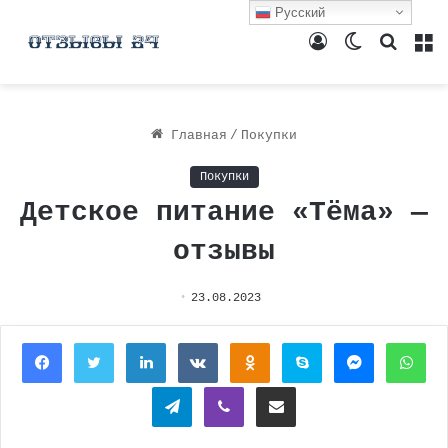
Русский
Войти
Switch
Поиск
М
skin
Главная
/
Покупки
Покупки
Детское питание «Тёма» —
отзывы
23.08.2023
Facebook
Twitter
LinkedIn
Вконтакте
Одноклассники
Skype
Messenger
Wh
Telegram
Viber
Поделиться через электронную почту