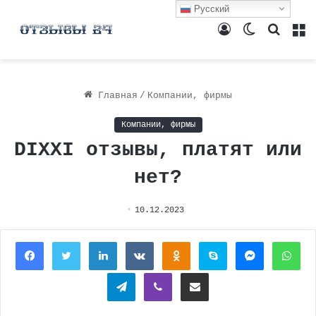
Русский
Войти
Switch
Поиск
М
skin
Главная
/
Компании, фирмы
Компании, фирмы
DIXXI отзывы, платят или
нет?
10.12.2023
Facebook
Twitter
LinkedIn
Вконтакте
Одноклассники
Skype
Messenger
Wh
Telegram
Viber
Поделиться через электронную почту