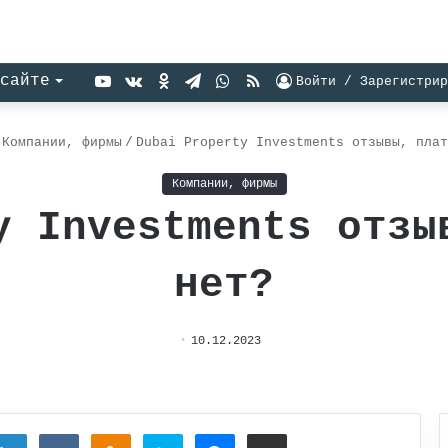
YouTube
vk.com
Одноклассники
Telegram
WhatsApp
RSS
сайте
Войти / Зарегистрир
Компании, фирмы
/
Dubai Property Investments отзывы, плат
Компании, фирмы
y Investments отзы
нет?
10.12.2023
tter
LinkedIn
Вконтакте
Одноклассники
Skype
Messenger
Поделиться через электронную почту