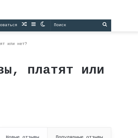
Случайная
Sidebar
Switch
Поиск
оваться
статья
skin
ят или нет?
вы, платят или
Новые отзывы
Популярные отзывы