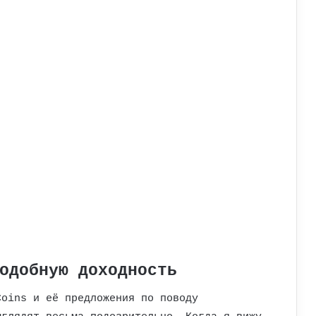
одобную доходность
Coins и её предложения по поводу