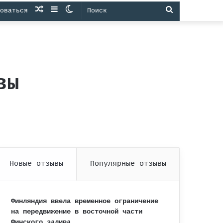
Случайная
Sidebar
Switch
Поиск
оваться
статья
skin
вы
Новые отзывы
Популярные отзывы
Финляндия ввела временное ограничение
на передвижение в восточной части
Финского залива