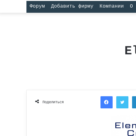
Форум
Добавить фирму
Компании
О 
E
Facebook
Twi
Поделиться