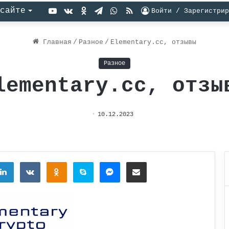
YouTube
vk.com
Одноклассники
Telegram
WhatsApp
RSS
сайте
Войти / Зарегистрир
Главная
/
Разное
/
Elementary.cc, отзывы
Разное
lementary.cc, отзы
10.12.2023
tter
LinkedIn
Вконтакте
Одноклассники
Skype
Messenger
Поделиться через электронную почту