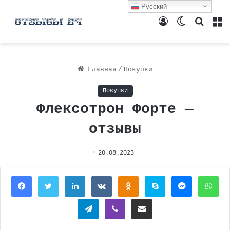
Русский
Войти
Switch
Поиск
М
skin
Главная
/
Покупки
Покупки
Флексотрон Форте —
отзывы
20.08.2023
Facebook
Twitter
LinkedIn
Вконтакте
Одноклассники
Skype
Messenger
Wh
Telegram
Viber
Поделиться через электронную почту