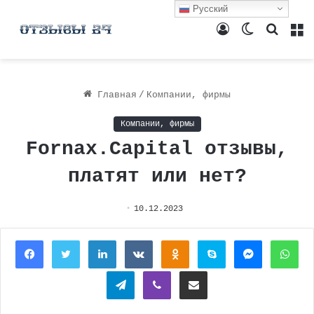
Русский
Войти
Switch
Поиск
М
skin
Главная
/
Компании, фирмы
Компании, фирмы
Fornax.Capital отзывы,
платят или нет?
10.12.2023
Facebook
Twitter
LinkedIn
Вконтакте
Одноклассники
Skype
Messenger
Wh
Telegram
Viber
Поделиться через электронную почту