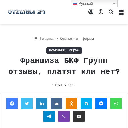
Русский
Войти
Switch
Поиск
М
skin
Главная
/
Компании, фирмы
Компании, фирмы
Франшиза БКФ Групп
отзывы, платят или нет?
10.12.2023
Facebook
Twitter
LinkedIn
Вконтакте
Одноклассники
Skype
Messenger
Wh
Telegram
Viber
Поделиться через электронную почту