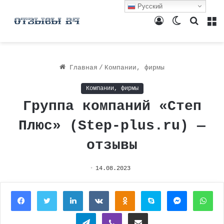
Русский
Войти
Switch
Поиск
М
skin
Главная
/
Компании, фирмы
Компании, фирмы
Группа компаний «Степ
Плюс» (Step-plus.ru) —
отзывы
14.08.2023
Facebook
Twitter
LinkedIn
Вконтакте
Одноклассники
Skype
Messenger
Wh
Telegram
Viber
Поделиться через электронную почту