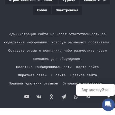
Строительство И Ремонт
Туризм
Фильмы И ТВ
Хобби
Электроника
Администрация сайта не несет ответственности за
содержание информации, которую размещают посетители.
Оставьте отзыв о компании, либо разместите новую
компанию для обсуждения.
Политика конфиденциальности
Карта сайта
Обратная связь
О сайте
Правила сайта
Правила удаления отзывов
Отправить претензию
Р
Здравствуйте!
YouTube
vk.com
Одноклассники
Telegram
WhatsApp
RSS