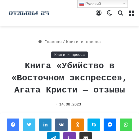
Русский
Войти
Switch
Поиск
М
skin
Главная
/
Книги и пресса
Книги и пресса
Книга «Убийство в
«Восточном экспрессе»,
Агата Кристи — отзывы
14.08.2023
Facebook
Twitter
LinkedIn
Вконтакте
Одноклассники
Skype
Messenger
Wh
Telegram
Viber
Поделиться через электронную почту