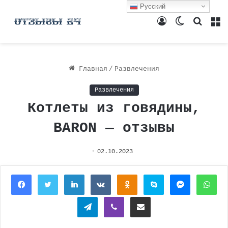
Русский
Войти
Switch
Поиск
М
skin
Главная
/
Развлечения
Развлечения
Котлеты из говядины,
BARON — отзывы
02.10.2023
Facebook
Twitter
LinkedIn
Вконтакте
Одноклассники
Skype
Messenger
Wh
Telegram
Viber
Поделиться через электронную почту