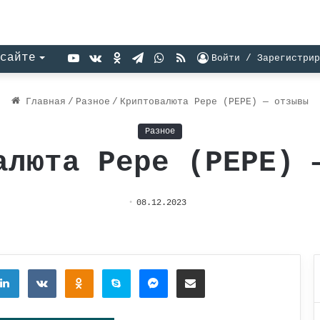
YouTube
vk.com
Одноклассники
Telegram
WhatsApp
RSS
сайте
Войти / Зарегистрир
Главная
/
Разное
/
Криптовалюта Pepe (PEPE) — отзывы
Разное
алюта Pepe (PEPE) 
08.12.2023
tter
LinkedIn
Вконтакте
Одноклассники
Skype
Messenger
Поделиться через электронную почту