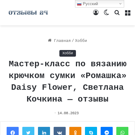
Русский
Войти
Switch
Поиск
М
skin
Главная
/
Хобби
Хобби
Мастер-класс по вязанию
крючком сумки «Ромашка»
Daisy Flower, Светлана
Кочкина — отзывы
14.08.2023
Facebook
Twitter
LinkedIn
Вконтакте
Одноклассники
Skype
Messenger
Wh