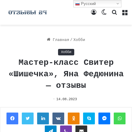
Русский
Войти
Switch
Поиск
М
skin
Главная
/
Хобби
Хобби
Мастер-класс Свитер
«Шишечка», Яна Федюнина
— отзывы
14.08.2023
Facebook
Twitter
LinkedIn
Вконтакте
Одноклассники
Skype
Messenger
Wh
Telegram
Viber
Поделиться через электронную почту