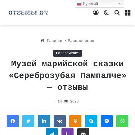
Русский
Войти
Switch
Поиск
М
skin
Главная
/
Развлечения
Развлечения
Музей марийской сказки
«Сереброзубая Пампалче»
— отзывы
14.08.2023
Facebook
Twitter
LinkedIn
Вконтакте
Одноклассники
Skype
Messenger
Wh
Telegram
Viber
Поделиться через электронную почту