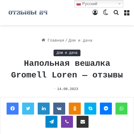
Русский
Войти
Switch
Поиск
М
skin
Главная
/
Дом и дача
Дом и дача
Напольная вешалка
Gromell Loren — отзывы
14.08.2023
Facebook
Twitter
LinkedIn
Вконтакте
Одноклассники
Skype
Messenger
Wh
Telegram
Viber
Поделиться через электронную почту