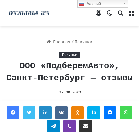
Русский
Войти
Switch
Поиск
М
skin
Главная
/
Покупки
Покупки
ООО «ПодберемАвто»,
Санкт-Петербург — отзывы
17.08.2023
Facebook
Twitter
LinkedIn
Вконтакте
Одноклассники
Skype
Messenger
Wh
Telegram
Viber
Поделиться через электронную почту