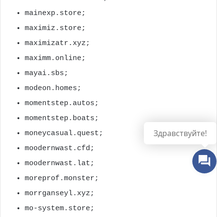
mainexp.store;
maximiz.store;
maximizatr.xyz;
maximm.online;
mayai.sbs;
modeon.homes;
momentstep.autos;
momentstep.boats;
Здравствуйте!
moneycasual.quest;
moodernwast.cfd;
moodernwast.lat;
moreprof.monster;
morrganseyl.xyz;
mo-system.store;