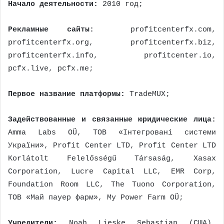
Начало деятельности:
2010 год;
Рекламные сайты:
profitcenterfx.com,
profitcenterfx.org, profitcenterfx.biz,
profitcenterfx.info, profitcenter.io,
pcfx.live, pcfx.me;
Первое название платформы:
TradeMUX;
Задействованные и связанные юридические лица:
Amma Labs OÜ, ТОВ «Інтегровані системи
України», Profit Center LTD, Profit Center LTD
Korlátolt Felelősségű Társaság, Xasax
Corporation, Lucre Capital LLC, EMR Corp,
Foundation Room LLC, The Tuono Corporation,
ТОВ «Май пауер фарм», My Power Farm OÜ;
Учредители:
Noah Lieske Sebastian (США),