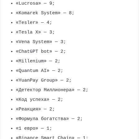
«Lucrosa» — 9;
«Komarek System» — 8;
«Tesler» — 4;
«Tesla X» — 3;
«Vena System» — 3;
«ChatGPT bot» — 2;
«Millenium» — 2;
«Quantum AI» — 2;
«YuanPay Group» — 2;
«Детектор Миллионера» — 2;
«Код успеха» — 2;
«Реакция» — 2;
«Формула богатства» — 2;
«1 евро» — 1;
«Binance Smart Chain» — 1;