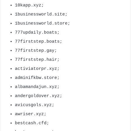
10kapp.xyz;
1businessworld.site;
1businessworld.store;
777updaily.boats;
77firststep.boats;
77firststep.gay;
77firststep.hair;
activiatorpr.xyz;
adminifkbw.store;
albamandajun.xyz;
andergoldover.xyz;
avicusgols.xyz;
awriser.xyz;
bestcash.cfd;