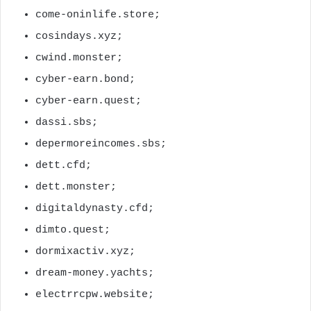
come-oninlife.store;
cosindays.xyz;
cwind.monster;
cyber-earn.bond;
cyber-earn.quest;
dassi.sbs;
depermoreincomes.sbs;
dett.cfd;
dett.monster;
digitaldynasty.cfd;
dimto.quest;
dormixactiv.xyz;
dream-money.yachts;
electrrcpw.website;