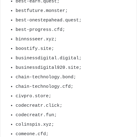
best-earn.quest;
bestfuture.monster;
best-onestepahead.quest;
best-progress.cfd;
binnssseer.xyz;
boostify.site;
businessdigital.digital;
businessdigital920.site;
chain-technology.bond;
chain-technology.cfd;
civpro.store;
codecreatr.click;
codecreatr.fun;
colinspis.xyz;
comeone.cfd;