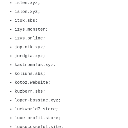
islen.xyz;
islon.xyz;
itok.sbs;
izys.monster;
izys.online;
jop-nik.xyz;
jordgia.xyz;
kastromafas.xyz;
koliuns.sbs;
kotoz.website;
kuzberr.sbs;
loper-bosstac.xyz;
luckworld7.store;
luxe-profit.store;
luxsuccsseful.site;