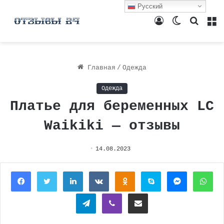
Русский
Войти
Switch
Поиск
М
skin
Главная
/
Одежда
Одежда
Платье для беременных LC
Waikiki — отзывы
14.08.2023
Facebook
Twitter
LinkedIn
Вконтакте
Одноклассники
Skype
Messenger
Wh
Telegram
Viber
Поделиться через электронную почту