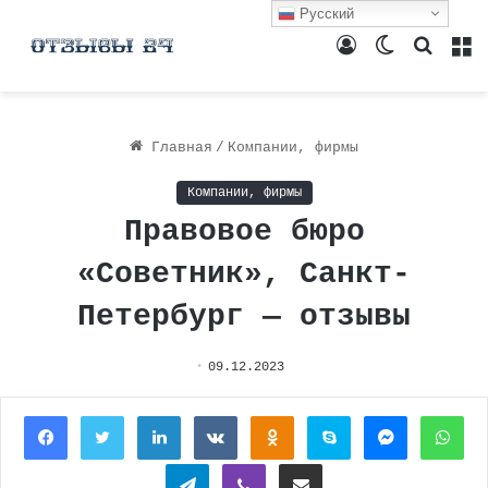
Русский
Войти
Switch
Поиск
М
skin
Главная
/
Компании, фирмы
Компании, фирмы
Правовое бюро
«Советник», Санкт-
Петербург — отзывы
09.12.2023
Facebook
Twitter
LinkedIn
Вконтакте
Одноклассники
Skype
Messenger
Wh
Telegram
Viber
Поделиться через электронную почту