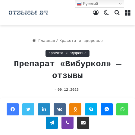
Русский
Войти
Switch
Поиск
М
skin
Главная
/
Красота и здоровье
Красота и здоровье
Препарат «Вибуркол» —
отзывы
09.12.2023
Facebook
Twitter
LinkedIn
Вконтакте
Одноклассники
Skype
Messenger
Wh
Telegram
Viber
Поделиться через электронную почту