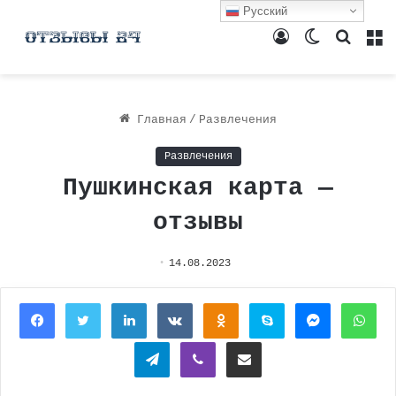
Русский
Войти
Switch
Поиск
М
skin
Главная
/
Развлечения
Развлечения
Пушкинская карта —
отзывы
14.08.2023
Facebook
Twitter
LinkedIn
Вконтакте
Одноклассники
Skype
Messenger
Wh
Telegram
Viber
Поделиться через электронную почту