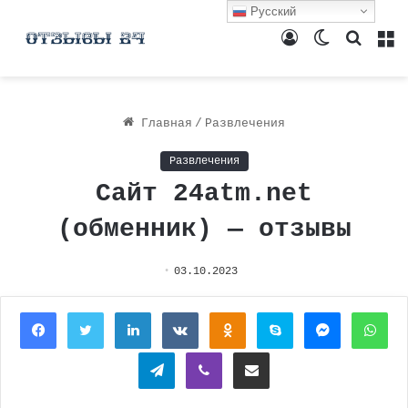
Русский
Войти
Switch
Поиск
М
skin
Главная
/
Развлечения
Развлечения
Сайт 24atm.net
(обменник) — отзывы
03.10.2023
Facebook
Twitter
LinkedIn
Вконтакте
Одноклассники
Skype
Messenger
Wh
Telegram
Viber
Поделиться через электронную почту