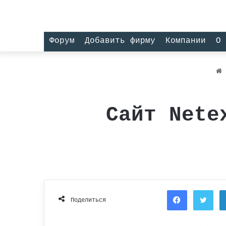
Форум
Добавить фирму
Компании
О 
Сайт Nete
Facebook
Twi
Поделиться