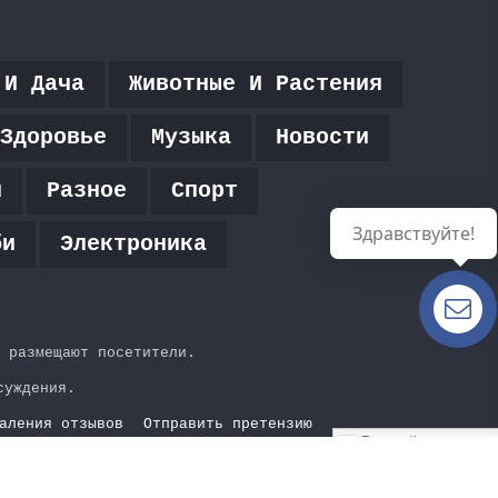
 И Дача
Животные И Растения
Здоровье
Музыка
Новости
я
Разное
Спорт
Здравствуйте!
би
Электроника
Есть
вопросы?
 размещают посетители.
суждения.
аления отзывов
Отправить претензию
Русский