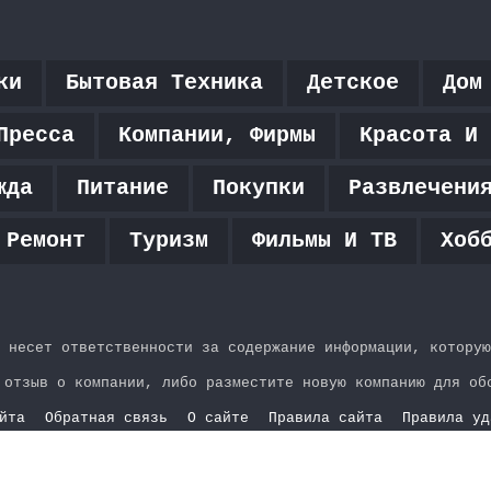
ки
Бытовая Техника
Детское
Дом
Пресса
Компании, Фирмы
Красота И 
жда
Питание
Покупки
Развлечени
 Ремонт
Туризм
Фильмы И ТВ
Хоб
 несет ответственности за содержание информации, которую
 отзыв о компании, либо разместите новую компанию для об
йта
Обратная связь
О сайте
Правила сайта
Правила уд
YouTube
vk.com
Одноклассники
Telegram
WhatsApp
RSS