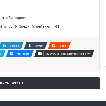
 чтобы оценить!
Итого:
0
Средний рейтинг:
0
]
LinkedIn
Tumblr
Reddit
e
Messenger
Поделиться через электронную почту
вить отзыв