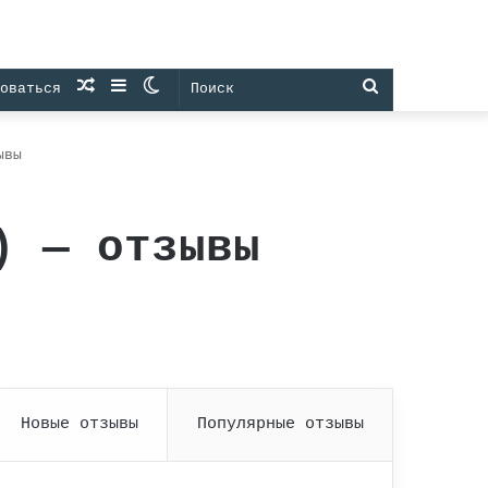
Случайная
Sidebar
Switch
Поиск
оваться
статья
skin
ывы
) — отзывы
Новые отзывы
Популярные отзывы