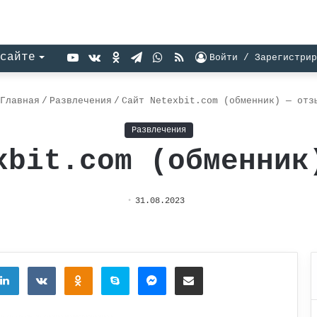
YouTube
vk.com
Одноклассники
Telegram
WhatsApp
RSS
сайте
Войти / Зарегистрир
Главная
/
Развлечения
/
Сайт Netexbit.com (обменник) — отз
Развлечения
xbit.com (обменник
31.08.2023
tter
LinkedIn
Вконтакте
Одноклассники
Skype
Messenger
Поделиться через электронную почту