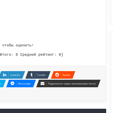
 чтобы оценить!
Итого:
0
Средний рейтинг:
0
]
LinkedIn
Tumblr
Reddit
e
Messenger
Поделиться через электронную почту