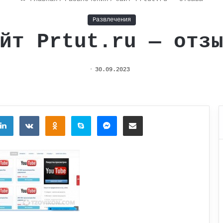
Развлечения
йт Prtut.ru — отз
30.09.2023
tter
LinkedIn
Вконтакте
Одноклассники
Skype
Messenger
Поделиться через электронную почту