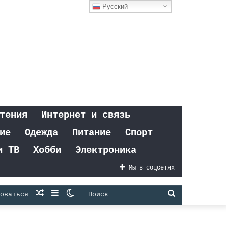
Русский
тения
Интернет и связь
ие
Одежда
Питание
Спорт
и ТВ
Хобби
Электроника
Мы в соцсетях
Случайная
Sidebar
Switch
Поиск
оваться
статья
skin