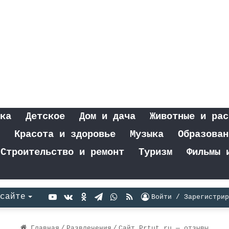
ка
Детское
Дом и дача
Животные и рас
Красота и здоровье
Музыка
Образован
Строительство и ремонт
Туризм
Фильмы 
YouTube
vk.com
Одноклассники
Telegram
WhatsApp
RSS
сайте
Войти / Зарегистрир
Главная
/
Развлечения
/
Сайт Prtut.ru — отзывы