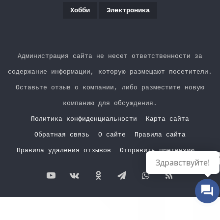
Хобби
Электроника
Администрация сайта не несет ответственности за
содержание информации, которую размещают посетители.
Оставьте отзыв о компании, либо разместите новую
компанию для обсуждения.
Политика конфиденциальности
Карта сайта
Обратная связь
О сайте
Правила сайта
Правила удаления отзывов
Отправить претензию
Р
Здравствуйте!
YouTube
vk.com
Одноклассники
Telegram
WhatsApp
RSS