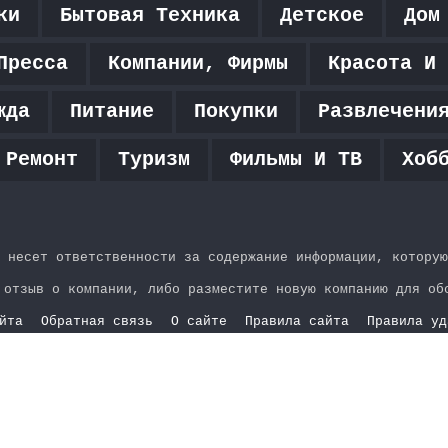
ки
Бытовая Техника
Детское
Дом
Пресса
Компании, Фирмы
Красота И 
жда
Питание
Покупки
Развлечени
 Ремонт
Туризм
Фильмы И ТВ
Хоб
 несет ответственности за содержание информации, которую
 отзыв о компании, либо разместите новую компанию для об
йта
Обратная связь
О сайте
Правила сайта
Правила уд
YouTube
vk.com
Одноклассники
Telegram
WhatsApp
RSS