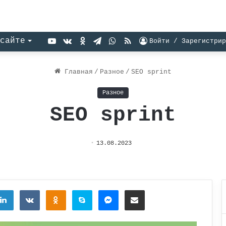
YouTube
vk.com
Одноклассники
Telegram
WhatsApp
RSS
сайте
Войти / Зарегистрир
Главная
/
Разное
/
SEO sprint
Разное
SEO sprint
13.08.2023
tter
LinkedIn
Вконтакте
Одноклассники
Skype
Messenger
Поделиться через электронную почту