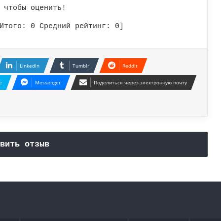
 чтобы оценить!
Итого:
0
Средний рейтинг:
0
]
LinkedIn
Tumblr
Reddit
e
Messenger
Поделиться через электронную почту
вить отзыв