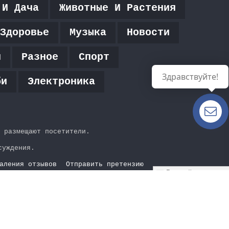
 И Дача
Животные И Растения
Здоровье
Музыка
Новости
я
Разное
Спорт
Здравствуйте!
би
Электроника
Есть
вопросы?
 размещают посетители.
суждения.
аления отзывов
Отправить претензию
Русский
Кно