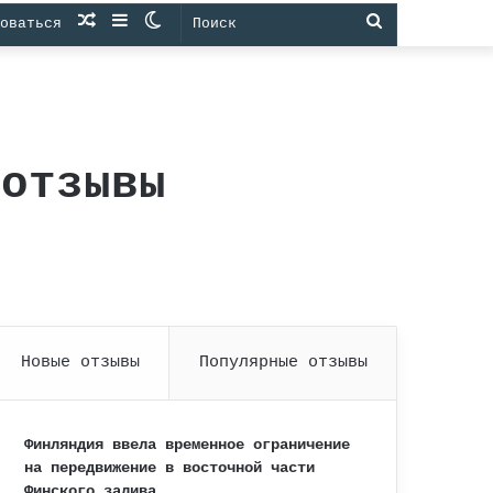
Случайная
Sidebar
Switch
Поиск
оваться
статья
skin
 отзывы
Новые отзывы
Популярные отзывы
Финляндия ввела временное ограничение
на передвижение в восточной части
Финского залива