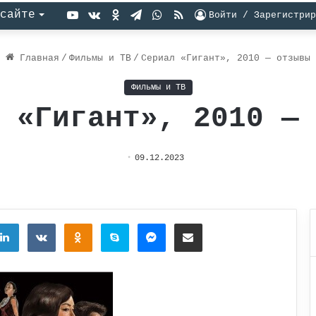
YouTube
vk.com
Одноклассники
Telegram
WhatsApp
RSS
сайте
Войти / Зарегистрир
Главная
/
Фильмы и ТВ
/
Сериал «Гигант», 2010 — отзывы
Фильмы и ТВ
 «Гигант», 2010 —
09.12.2023
tter
LinkedIn
Вконтакте
Одноклассники
Skype
Messenger
Поделиться через электронную почту