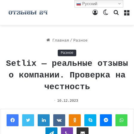
Русский
Войти
Switch
Поиск
М
skin
Главная
/
Разное
Разное
Setlix — реальные отзывы
о компании. Проверка на
честность
10.12.2023
Facebook
Twitter
LinkedIn
Вконтакте
Одноклассники
Skype
Messenger
Wh
Telegram
Viber
Поделиться через электронную почту