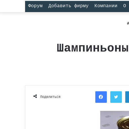
Форум
Добавить фирму
Компании
О 
Шампиньоны
Facebook
Twi
Поделиться