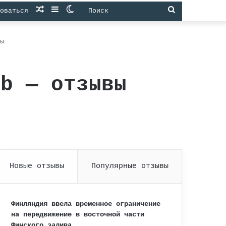
Случайная
Sidebar
Switch
Поиск
оваться
статья
skin
ы
ub — отзывы
Новые отзывы
Популярные отзывы
Финляндия ввела временное ограничение
на передвижение в восточной части
Финского залива