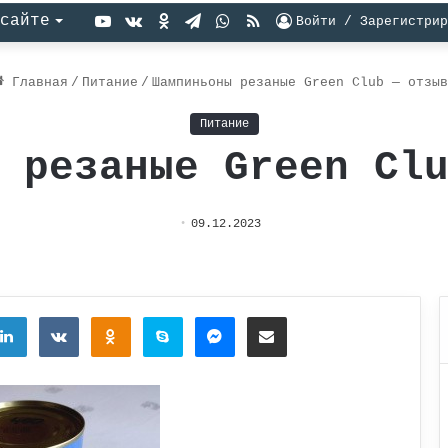
YouTube
vk.com
Одноклассники
Telegram
WhatsApp
RSS
сайте
Войти / Зарегистрир
Главная
/
Питание
/
Шампиньоны резаные Green Club — отзыв
Питание
 резаные Green Cl
09.12.2023
tter
LinkedIn
Вконтакте
Одноклассники
Skype
Messenger
Поделиться через электронную почту