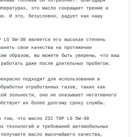
меньше топлива он потребляет. Благодаря
мпературах, это масло сокращает трение и
ля. И это, безусловно, радует как нашу
P LS 5W-30 является его высокая степень
ранять свои качества на протяжении
ким образом, вы можете быть уверены, что ваш
 работать даже после длительных пробегов.
рекрасно подходит для использования в
обработки отработанных газов, таких как
кой зольности, оно не оказывает негативного
обствует их более долгому сроку службы.
о том, что масло ZIC TOP LS 5W-30
ых технологий и требований автомобильных
 получаете масло высочайшего качества,