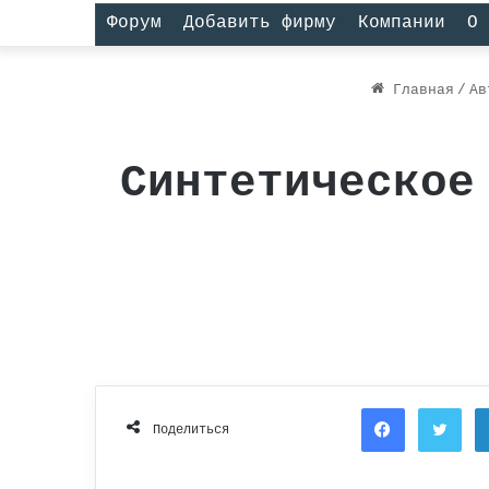
Форум
Добавить фирму
Компании
О 
Главная
/
Ав
Синтетическое
Facebook
Twi
Поделиться