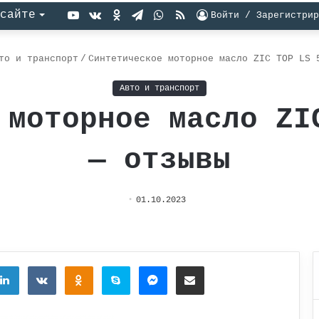
YouTube
vk.com
Одноклассники
Telegram
WhatsApp
RSS
сайте
Войти / Зарегистрир
то и транспорт
/
Синтетическое моторное масло ZIC TOP LS 
Авто и транспорт
 моторное масло ZI
— отзывы
01.10.2023
tter
LinkedIn
Вконтакте
Одноклассники
Skype
Messenger
Поделиться через электронную почту