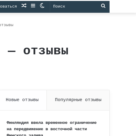
Случайная
Sidebar
Switch
Поиск
оваться
статья
skin
отзывы
» — отзывы
Новые отзывы
Популярные отзывы
Финляндия ввела временное ограничение
на передвижение в восточной части
Финского залива