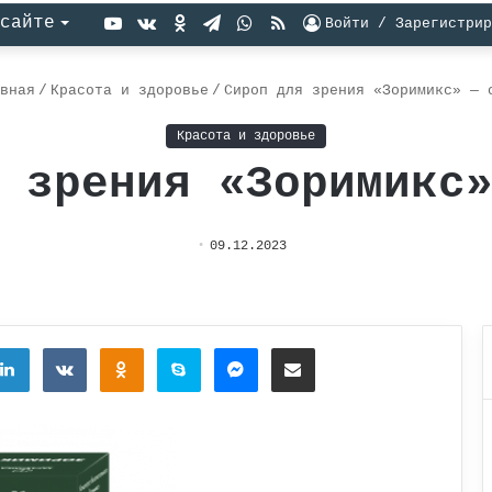
YouTube
vk.com
Одноклассники
Telegram
WhatsApp
RSS
сайте
Войти / Зарегистрир
вная
/
Красота и здоровье
/
Сироп для зрения «Зоримикс» — 
Красота и здоровье
 зрения «Зоримикс
09.12.2023
tter
LinkedIn
Вконтакте
Одноклассники
Skype
Messenger
Поделиться через электронную почту