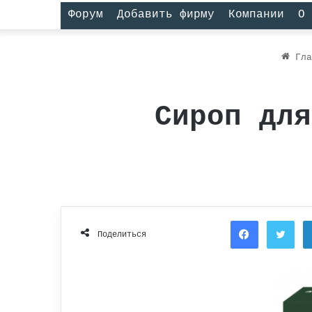
Форум
Добавить фирму
Компании
О 
Гла
Сироп для
Facebook
Twi
Поделиться