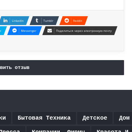
LinkedIn
Tumblr
Reddit
e
Messenger
Поделиться через электронную почту
вить отзыв
ки
Бытовая Техника
Детское
Дом