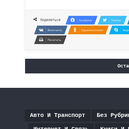
Поделиться
Facebook
Twitter
Вконтакте
Одноклассники
Skyp
Печатать
Оста
Авто И Транспорт
Без Рубри