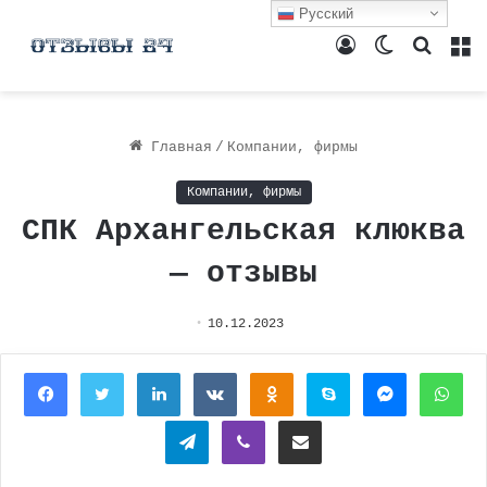
Русский
Войти
Switch
Поиск
М
skin
Главная
/
Компании, фирмы
Компании, фирмы
СПК Архангельская клюква
— отзывы
10.12.2023
Facebook
Twitter
LinkedIn
Вконтакте
Одноклассники
Skype
Messenger
Wh
Telegram
Viber
Поделиться через электронную почту