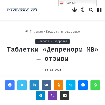
Русский
Войти
Switch
Поиск
М
skin
Главная
/
Красота и здоровье
Красота и здоровье
Таблетки «Депренорм МВ»
— отзывы
08.12.2023
Facebook
Twitter
LinkedIn
Вконтакте
Одноклассники
Skype
Messenger
Wh
Telegram
Viber
Поделиться через электронную почту