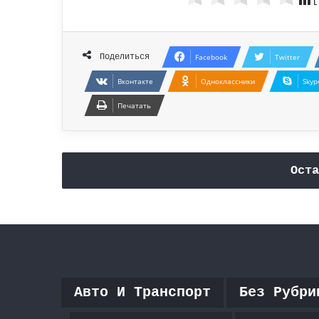
[
Поделиться
Facebook
Twitter
Вконтакте
Одноклассники
Skyp
Печатать
Оста
Авто И Транспорт
Без Рубри