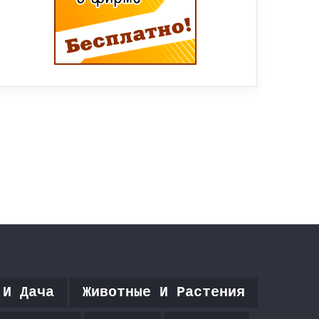
 И Дача
Животные И Растения