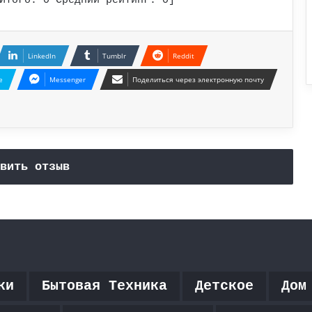
Итого:
0
Средний рейтинг:
0
]
LinkedIn
Tumblr
Reddit
e
Messenger
Поделиться через электронную почту
вить отзыв
ки
Бытовая Техника
Детское
Дом