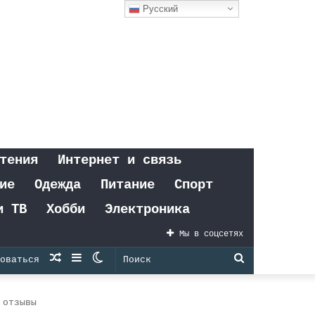
Русский
тения
Интернет и связь
ие
Одежда
Питание
Спорт
и ТВ
Хобби
Электроника
Мы в соцсетях
Случайная
Sidebar
Switch
Поиск
оваться
статья
skin
 отзывы