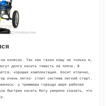
лся
 на колесах. Так как газон кошу не только я,
могут долго носить тяжесть на плече. В
ается, хорошая комплектация. Косит отлично,
тор очень легко- стоит система легкий старт.
авилось- у триммера гораздо шире рабочая
аза быстрее косить Могу уверено сказать, что
ку.