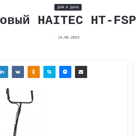
Дом и дача
овый HAITEC HT-FS
14.08.2023
tter
LinkedIn
Вконтакте
Одноклассники
Skype
Messenger
Поделиться через электронную почту