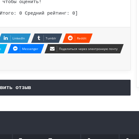
 чтобы оценить!
Итого:
0
Средний рейтинг:
0
]
LinkedIn
Tumblr
Reddit
e
Messenger
Поделиться через электронную почту
вить отзыв