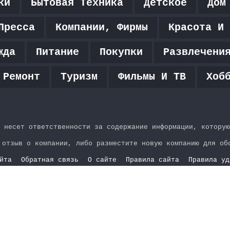
ки
Бытовая Техника
Детское
Дом
Пресса
Компании, Фирмы
Красота И 
жда
Питание
Покупки
Развлечени
 Ремонт
Туризм
Фильмы И ТВ
Хоб
 несет ответственности за содержание информации, которую
 отзыв о компании, либо разместите новую компанию для об
йта
Обратная связь
О сайте
Правила сайта
Правила уд
YouTube
vk.com
Одноклассники
Telegram
WhatsApp
RSS