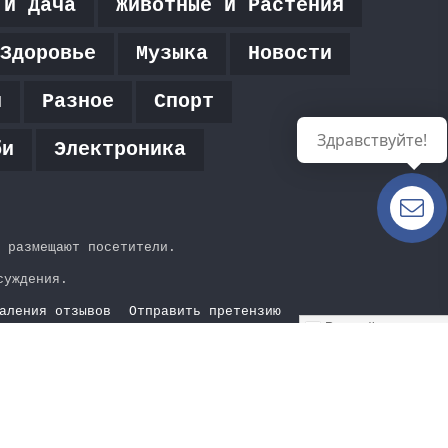
 И Дача
Животные И Растения
Здоровье
Музыка
Новости
я
Разное
Спорт
Здравствуйте!
би
Электроника
Есть
вопросы?
 размещают посетители.
суждения.
аления отзывов
Отправить претензию
Русский
Кно
«На