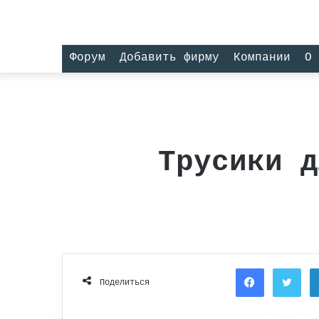
Форум
Добавить фирму
Компании
О 
Трусики д
Facebook
Twi
Поделиться