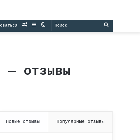
Случайная
Sidebar
Switch
Поиск
оваться
статья
skin
y — отзывы
Новые отзывы
Популярные отзывы