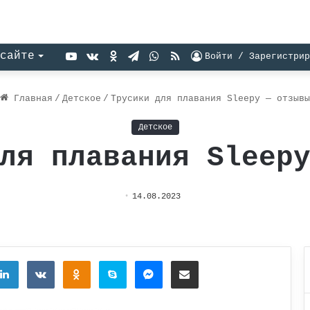
YouTube
vk.com
Одноклассники
Telegram
WhatsApp
RSS
сайте
Войти / Зарегистрир
Главная
/
Детское
/
Трусики для плавания Sleepy — отзывы
Детское
ля плавания Sleep
14.08.2023
tter
LinkedIn
Вконтакте
Одноклассники
Skype
Messenger
Поделиться через электронную почту