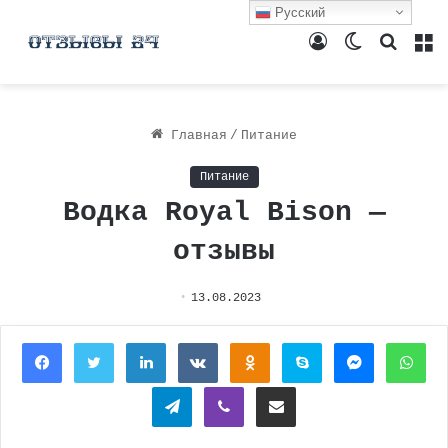
Русский
Войти
Switch
Поиск
М
skin
Главная
/
Питание
Питание
Водка Royal Bison —
отзывы
13.08.2023
Facebook
Twitter
LinkedIn
Вконтакте
Одноклассники
Skype
Messenger
Wh
Telegram
Viber
Поделиться через электронную почту