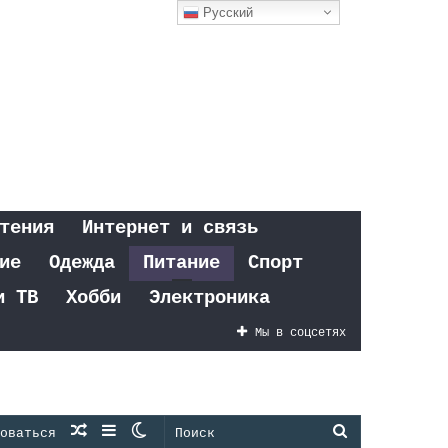
Русский
тения
Интернет и связь
ие
Одежда
Питание
Спорт
и ТВ
Хобби
Электроника
Мы в соцсетях
Случайная
Sidebar
Switch
Поиск
оваться