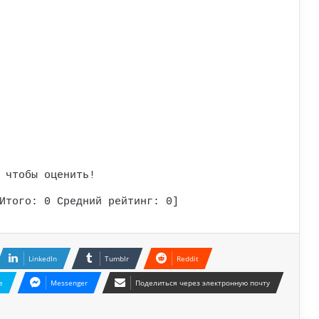
 чтобы оценить!
Итого:
0
Средний рейтинг:
0
]
LinkedIn
Tumblr
Reddit
e
Messenger
Поделиться через электронную почту