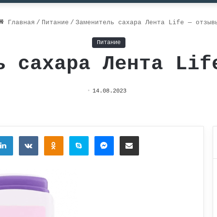
Главная
/
Питание
/
Заменитель сахара Лента Life — отзыв
Питание
ь сахара Лента Lif
14.08.2023
tter
LinkedIn
Вконтакте
Одноклассники
Skype
Messenger
Поделиться через электронную почту