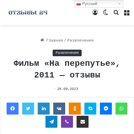
Русский
Войти
Switch
Поиск
М
skin
Главная
/
Развлечения
Развлечения
Фильм «На перепутье»,
2011 — отзывы
28.09.2023
Facebook
Twitter
LinkedIn
Вконтакте
Одноклассники
Skype
Messenger
Wh
Telegram
Viber
Поделиться через электронную почту